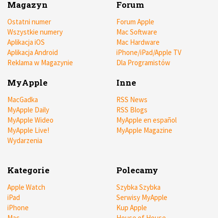
Magazyn
Forum
Ostatni numer
Forum Apple
Wszystkie numery
Mac Software
Aplikacja iOS
Mac Hardware
Aplikacja Android
iPhone/iPad/Apple TV
Reklama w Magazynie
Dla Programistów
MyApple
Inne
MacGadka
RSS News
MyApple Daily
RSS Blogs
MyApple Wideo
MyApple en español
MyApple Live!
MyApple Magazine
Wydarzenia
Kategorie
Polecamy
Apple Watch
Szybka Szybka
iPad
Serwisy MyApple
iPhone
Kup Apple
Mac
House of House